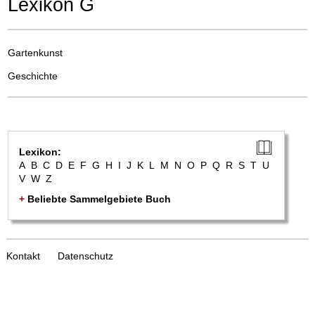
Lexikon G
Gartenkunst
Geschichte
Lexikon:
A
B
C
D
E
F
G
H
I
J
K
L
M
N
O
P
Q
R
S
T
U
V
W
Z
+
Beliebte Sammelgebiete Buch
Kontakt
Datenschutz