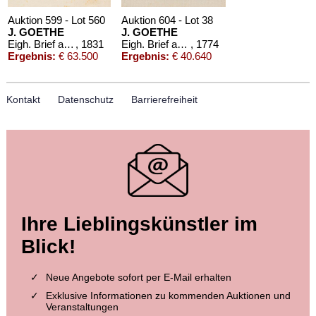
Auktion 599 - Lot 560
Auktion 604 - Lot 38
J. GOETHE
J. GOETHE
Eigh. Brief an A. von Humboldt. 1/2 S.
, 1831
Eigh. Brief an Boie, 1774
, 1774
Ergebnis:
€ 63.500
Ergebnis:
€ 40.640
Kontakt
Datenschutz
Barrierefreiheit
Auktion 604 - Lot 39
Auktion 599 - Lot 559
Ihre Lieblingskünstler im
J. GOETHE
J. GOETHE
3 eigh. Briefe m. U. an Germaine de Stael
, 1803
Brief von Schreiberhand an W. von Humboldt. 4 S.
, 1830
Blick!
Ergebnis:
€ 39.370
Ergebnis:
€ 35.560
Neue Angebote sofort per E-Mail erhalten
Exklusive Informationen zu kommenden Auktionen und
Veranstaltungen