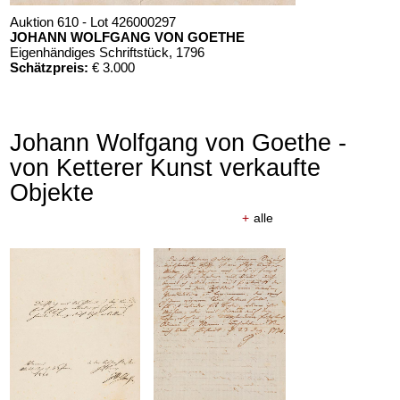
Auktion 610 - Lot 426000297
JOHANN WOLFGANG VON GOETHE
Eigenhändiges Schriftstück
, 1796
Schätzpreis:
€ 3.000
Johann Wolfgang von Goethe -
von Ketterer Kunst verkaufte
Objekte
+
alle
Auktion 610 - Lot 426000325
J. GOETHE
Faust
, 1924
Schätzpreis:
€ 1.500