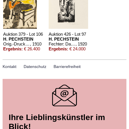
Auktion 379 - Lot 106
Auktion 426 - Lot 97
H. PECHSTEIN
H. PECHSTEIN
Orig.-Druck mit Unterschriften von Kirchner, Heckel und Pechstein. 1910
, 1910
Fechter: Das graphische Werke Max Pechsteins.
, 1920
Ergebnis:
€ 26.400
Ergebnis:
€ 24.000
Kontakt
Datenschutz
Barrierefreiheit
Auktion 456 - Lot 73
Auktion 542 - Lot 277
Ihre Lieblingskünstler im
H. PECHSTEIN
H. PECHSTEIN
Das graphische Werk Max Pechsteins
, 1920
Plakat: Kunstausstellung. III. Ausstellung Neue Secession
, 1911
Blick!
Ergebnis:
€ 22.140
Ergebnis:
€ 17.500