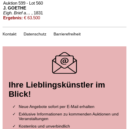
Auktion 599 - Lot 560
J. GOETHE
Eigh. Brief an A. von Humboldt. 1/2 S.
, 1831
Ergebnis:
€ 63.500
Kontakt
Datenschutz
Barrierefreiheit
Auktion 287 - Lot 1103
Ihre Lieblingskünstler im
STAMMBUCH 1791
Stammbuch des Theologen L. Creutzer, Jena 1791.
, 1791
Blick!
Ergebnis:
€ 53.820
Neue Angebote sofort per E-Mail erhalten
Exklusive Informationen zu kommenden Auktionen und
Veranstaltungen
Kostenlos und unverbindlich