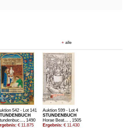
+
alle
uktion 542 - Lot 141
Auktion 599 - Lot 4
TUNDENBUCH
STUNDENBUCH
Stundenbuch-Manuskript. Flandern
, 1490
Horae Beatae Mariae Virginis
, 1505
rgebnis:
€ 11.875
Ergebnis:
€ 11.430