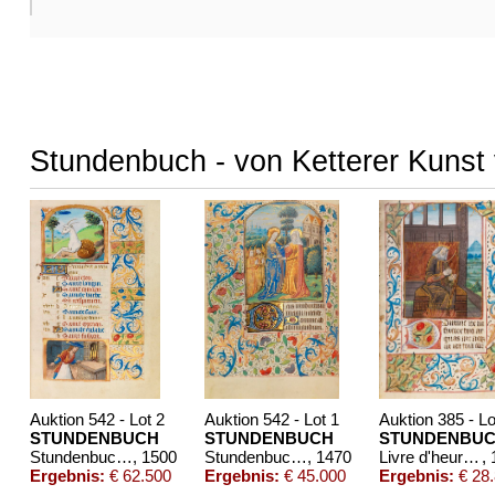
Weitere Abbildung
Stundenbuch - von Ketterer Kunst 
Weitere Abbildung
Weitere Abbildung
Auktion 542 - Lot 2
Auktion 542 - Lot 1
Auktion 385 - Lo
STUNDENBUCH
STUNDENBUCH
STUNDENBU
Stundenbuch-Manuskript zum Gebrauch von Paris, um 1500
, 1500
Stundenbuch-Manuskript zum Gebrauch von Rouen, um 1470
, 1470
Livre d'heures. Auf Pgt. Paris ca. 1470.
,
Ergebnis:
€ 62.500
Ergebnis:
€ 45.000
Ergebnis:
€ 28