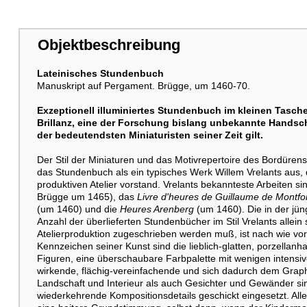
Objektbeschreibung
Lateinisches Stundenbuch
Weitere Abbildung
Manuskript auf Pergament. Brügge, um 1460-70.
Exzeptionell illuminiertes Stundenbuch im kleinen Tasch
Brillanz, eine der Forschung bislang unbekannte Handschri
der bedeutendsten Miniaturisten seiner Zeit gilt.
Der Stil der Miniaturen und das Motivrepertoire des Bordüre
das Stundenbuch als ein typisches Werk Willem Vrelants aus,
produktiven Atelier vorstand. Vrelants bekannteste Arbeiten si
Brügge um 1465), das
Livre d'heures de Guillaume de Montfo
Weitere Abbildung
(um 1460) und die
Heures Arenberg
(um 1460). Die in der jün
Anzahl der überlieferten Stundenbücher im Stil Vrelants allein
Atelierproduktion zugeschrieben werden muß, ist nach wie vor o
Kennzeichen seiner Kunst sind die lieblich-glatten, porzella
Figuren, eine überschaubare Farbpalette mit wenigen intensiv
wirkende, flächig-vereinfachende und sich dadurch dem Graph
Landschaft und Interieur als auch Gesichter und Gewänder sin
wiederkehrende Kompositionsdetails geschickt eingesetzt. Alle 