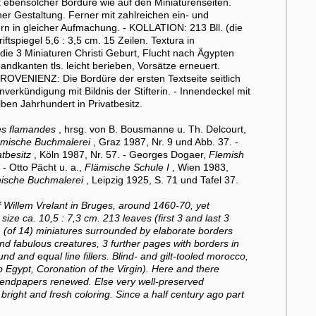
t ebensolcher Bordüre wie auf den Miniaturenseiten.
icher Gestaltung. Ferner mit zahlreichen ein- und
lern in gleicher Aufmachung. - KOLLATION: 213 Bll. (die
iftspiegel 5,6 : 3,5 cm. 15 Zeilen. Textura in
 die 3 Miniaturen Christi Geburt, Flucht nach Ägypten
andkanten tls. leicht berieben, Vorsätze erneuert.
PROVENIENZ: Die Bordüre der ersten Textseite seitlich
verkündigung mit Bildnis der Stifterin. - Innendeckel mit
ben Jahrhundert in Privatbesitz.
es flamandes
, hrsg. von B. Bousmanne u. Th. Delcourt,
ämische Buchmalerei
, Graz 1987, Nr. 9 und Abb. 37. -
tbesitz
, Köln 1987, Nr. 57. - Georges Dogaer,
Flemish
- Otto Pächt u. a.,
Flämische Schule I
, Wien 1983,
mische Buchmalerei
, Leipzig 1925, S. 71 und Tafel 37.
f Willem Vrelant in Bruges, around 1460-70, yet
ize ca. 10,5 : 7,3 cm. 213 leaves (first 3 and last 3
1 (of 14) miniatures surrounded by elaborate borders
 and fabulous creatures, 3 further pages with borders in
und and equal line fillers. Blind- and gilt-tooled morocco,
nto Egypt, Coronation of the Virgin). Here and there
, endpapers renewed. Else very well-preserved
bright and fresh coloring. Since a half century ago part