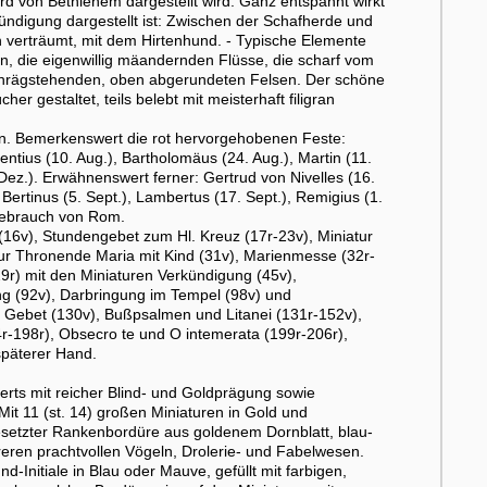
d von Bethlehem dargestellt wird. Ganz entspannt wirkt
kündigung dargestellt ist: Zwischen der Schafherde und
n verträumt, mit dem Hirtenhund. - Typische Elemente
den, die eigenwillig mäandernden Flüsse, die scharf vom
chrägstehenden, oben abgerundeten Felsen. Der schöne
 gestaltet, teils belebt mit meisterhaft filigran
ern. Bemerkenswert die rot hervorgehobenen Feste:
entius (10. Aug.), Bartholomäus (24. Aug.), Martin (11.
. Dez.). Erwähnenswert ferner: Gertrud von Nivelles (16.
Bertinus (5. Sept.), Lambertus (17. Sept.), Remigius (1.
 Gebrauch von Rom.
g (16v), Stundengebet zum Hl. Kreuz (17r-23v), Miniatur
tur Thronende Maria mit Kind (31v), Marienmesse (32r-
9r) mit den Miniaturen Verkündigung (45v),
g (92v), Darbringung im Tempel (98v) und
m Gebet (130v), Bußpsalmen und Litanei (131r-152v),
r-198r), Obsecro te und O intemerata (199r-206r),
 späterer Hand.
ts mit reicher Blind- und Goldprägung sowie
it 11 (st. 14) großen Miniaturen in Gold und
besetzter Rankenbordüre aus goldenem Dornblatt, blau-
eren prachtvollen Vögeln, Drolerie- und Fabelwesen.
-Initiale in Blau oder Mauve, gefüllt mit farbigen,