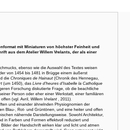
enformat mit Miniaturen von höchster Feinheit und
ft aus dem Atelier Willem Vrelants, der als einer
nschmucks, ebenso wie die Auswahl des Textes weisen
 der von 1454 bis 1481 in Brügge einem äußerst
nd die
Chroniques de Hainaut
(Chronik des Hennegau,
rt
(um 1450), das
Livre d'heures d'Isabelle la Catholique
geren Forschung diskutierte Frage, ob die beachtliche
 seiner Person oder eher einer Werkstatt, einer familiären
ffen (vgl. Avril,
Willem Vrelant
, 2011).
nhaften und einander ähnelnden Physiognomien der
en Blau-, Rot- und Grüntönen, und eine heiter und offen
ischen nähernde Darstellungsweise. Sowohl Architektur,
d in Farben und Formen effektvoll reduziert und
Bilder der Handschrift wirken klar und licht und atmen