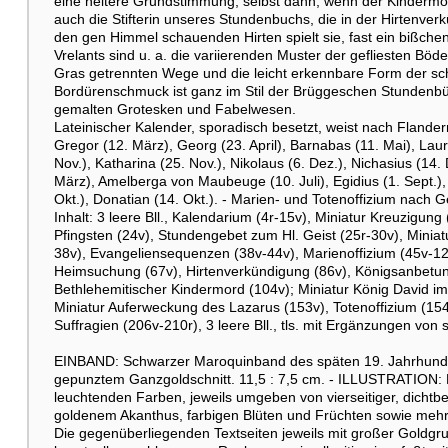
eine heitere Grundstimmung, selbst dann, wenn der Kindermor
auch die Stifterin unseres Stundenbuchs, die in der Hirtenver
Weitere Abbildung
den gen Himmel schauenden Hirten spielt sie, fast ein bißche
Vrelants sind u. a. die variierenden Muster der gefliesten Bö
Gras getrennten Wege und die leicht erkennbare Form der s
Bordürenschmuck ist ganz im Stil der Brüggeschen Stundenbücher
gemalten Grotesken und Fabelwesen.
Lateinischer Kalender, sporadisch besetzt, weist nach Fland
Gregor (12. März), Georg (23. April), Barnabas (11. Mai), Laur
Nov.), Katharina (25. Nov.), Nikolaus (6. Dez.), Nichasius (14
März), Amelberga von Maubeuge (10. Juli), Egidius (1. Sept.), 
Okt.), Donatian (14. Okt.). - Marien- und Totenoffizium nach
Inhalt: 3 leere Bll., Kalendarium (4r-15v), Miniatur Kreuzigun
Weitere Abbildung
Pfingsten (24v), Stundengebet zum Hl. Geist (25r-30v), Minia
38v), Evangeliensequenzen (38v-44v), Marienoffizium (45v-12
Heimsuchung (67v), Hirtenverkündigung (86v), Königsanbetun
Bethlehemitischer Kindermord (104v); Miniatur König David i
Miniatur Auferweckung des Lazarus (153v), Totenoffizium (154
Suffragien (206v-210r), 3 leere Bll., tls. mit Ergänzungen von
EINBAND: Schwarzer Maroquinband des späten 19. Jahrhunder
gepunztem Ganzgoldschnitt. 11,5 : 7,5 cm. - ILLUSTRATION: M
leuchtenden Farben, jeweils umgeben von vierseitiger, dicht
Weitere Abbildung
goldenem Akanthus, farbigen Blüten und Früchten sowie mehr
Die gegenüberliegenden Textseiten jeweils mit großer Goldgrund