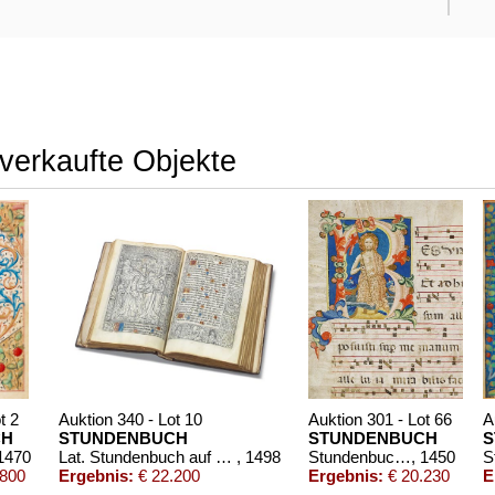
verkaufte Objekte
t 2
Auktion 340 - Lot 10
Auktion 301 - Lot 66
A
CH
STUNDENBUCH
STUNDENBUCH
S
 1470
Lat. Stundenbuch auf Pergament. Paris 1498.
, 1498
Stundenbuchblatt
, 1450
.800
Ergebnis:
€ 22.200
Ergebnis:
€ 20.230
E