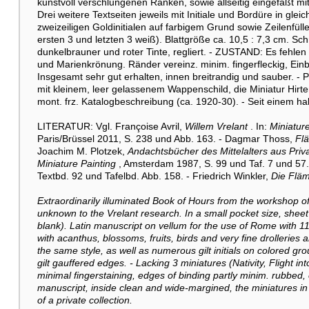
kunstvoll verschlungenen Ranken, sowie allseitig eingefaßt mi
Drei weitere Textseiten jeweils mit Initiale und Bordüre in gle
zweizeiligen Goldinitialen auf farbigem Grund sowie Zeilenfül
ersten 3 und letzten 3 weiß). Blattgröße ca. 10,5 : 7,3 cm. Schr
dunkelbrauner und roter Tinte, regliert. - ZUSTAND: Es fehlen
und Marienkrönung. Ränder vereinz. minim. fingerfleckig, Einb
Insgesamt sehr gut erhalten, innen breitrandig und sauber. - 
mit kleinem, leer gelassenem Wappenschild, die Miniatur Hirten
mont. frz. Katalogbeschreibung (ca. 1920-30). - Seit einem hal
Weitere Abbildung
LITERATUR: Vgl. Françoise Avril,
Willem Vrelant
. In:
Miniatur
Paris/Brüssel 2011, S. 238 und Abb. 163. - Dagmar Thoss,
Fl
Joachim M. Plotzek,
Andachtsbücher des Mittelalters aus Priva
Miniature Painting
, Amsterdam 1987, S. 99 und Taf. 7 und 57. 
Textbd. 92 und Tafelbd. Abb. 158. - Friedrich Winkler,
Die Flä
Extraordinarily illuminated Book of Hours from the workshop o
unknown to the Vrelant research. In a small pocket size, sheet s
blank). Latin manuscript on vellum for the use of Rome with 1
with acanthus, blossoms, fruits, birds and very fine drolleries
Weitere Abbildung
the same style, as well as numerous gilt initials on colored gro
gilt gauffered edges. - Lacking 3 miniatures (Nativity, Flight i
minimal fingerstaining, edges of binding partly minim. rubbed
manuscript, inside clean and wide-margined, the miniatures in 
of a private collection.