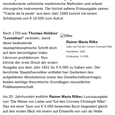
revolutionierte zahlreiche medizinische Methoden und erfand
chirurgische Instrumente. Die höchst seltene Erstausgabe seines
"Traicte de la peste" aus dem Jahr 1568 kommt mit einem
Schätzpreis von € 10.000 zum Aufruf.
Noch 1703 war
Thomas Hobbes'
"Leviathan"
verboten, stand
Rainer Maria Rilke
diese bedeutende
Liebe und Tod des Cornets Christoph Rilke
staatsphilosophische Schrift doch
Hoenderloo, 1929
auf dem berüchtigten Index
Schätzpreis: € 4.000
Librorum prohibitorum. Nun
könnte der erste Druck der ersten
Ausgabe aus dem Jahr 1651 für € 6.000 zu haben sein. Der
berühmte Staatstheoretiker entfaltet hier Gedanken des
aufgeklärten Absolutismus sowie des Gesellschaftsvertrages,
beides wichtige theoretische Grundlagen neuzeitlicher
Politikwissenschaft.
Ins 20. Jahrhundert entführt
Rainer Maria Rilke
s Luxusausgabe
von "Die Weise von Liebe und Tod des Cornets Christoph Rilke".
Das mit einer Taxe von € 4.000 bewertete Buch begeistert gleich
auf den ersten Blick mit einem auf Entwürfe von van de Velde