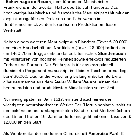
l‘Échevinage de Rouen
, dem führenden Miniaturisten
Frankreichs in der zweiten Hälfte des 15. Jahrhunderts. Das
hochwertige lateinische und französische Manuskript zählt mit den
exquisit ausgeführten Drolerien und Fabelwesen im
Bordürenschmuck zu den luxuriöseren Produktionen dieser
Werkstatt.
Neben einem weiteren Manuskript aus Flandern (Taxe: € 20.000)
und einer Handschrift aus Norditalien (Taxe: € 8.000) brilliert ein
um 1460-70 in Brügge entstandenes lateinisches
Stundenbuch
mit Miniaturen von höchster Feinheit sowie effektvoll reduzierten
Farben und Formen. Der Schätzpreis für das exzeptionell
illuminierte Pergament-manuskript im kleinen Taschenformat liegt
bei € 30.000. Das für die Forschung bislang unbekannte Livre
d‘heures stammt aus dem Atelier
Willem Vrelant
, einem der
bedeutendsten und produktivsten Miniaturisten seiner Zeit.
Nur wenig später, im Jahr 1517, entstand auch eines der
wichtigsten naturhistorischen Werke: Der "Hortus sanitatis" zählt zu
den schönsten und umfangreichsten Kräuter- und Medizinbüchern
des 15. und frühen 16. Jahrhunderts und geht mit einer Taxe von €
12.000 an den Start.
Als Wegbereiter der modernen Chirurgie gilt
Ambroise Paré
. Er