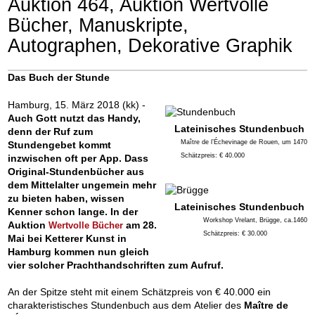
Auktion 464, Auktion Wertvolle
Bücher, Manuskripte,
Autographen, Dekorative Graphik
Das Buch der Stunde
Hamburg, 15. März 2018 (kk) -
Auch Gott nutzt das Handy,
Lateinisches Stundenbuch
denn der Ruf zum
Maître de l’Échevinage de Rouen, um 1470
Stundengebet kommt
Schätzpreis: € 40.000
inzwischen oft per App. Dass
Original-Stundenbücher aus
dem Mittelalter ungemein mehr
zu bieten haben, wissen
Lateinisches Stundenbuch
Kenner schon lange. In der
Workshop Vrelant, Brügge, ca.1460
Auktion
am 28.
Wertvolle Bücher
Schätzpreis: € 30.000
Mai bei Ketterer Kunst in
Hamburg kommen nun gleich
vier solcher Prachthandschriften zum Aufruf.
An der Spitze steht mit einem Schätzpreis von € 40.000 ein
charakteristisches Stundenbuch aus dem Atelier des
Maître de