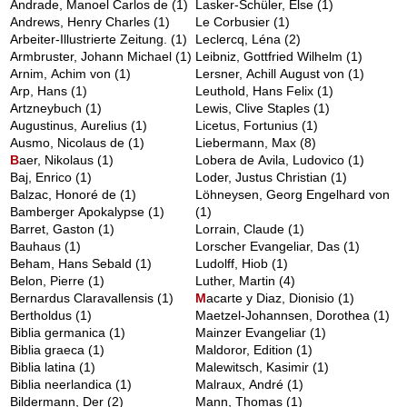
Andrade, Manoel Carlos de
(1)
Lasker-Schüler, Else
(1)
Andrews, Henry Charles
(1)
Le Corbusier
(1)
Arbeiter-Illustrierte Zeitung.
(1)
Leclercq, Léna
(2)
Armbruster, Johann Michael
(1)
Leibniz, Gottfried Wilhelm
(1)
Arnim, Achim von
(1)
Lersner, Achill August von
(1)
Arp, Hans
(1)
Leuthold, Hans Felix
(1)
Artzneybuch
(1)
Lewis, Clive Staples
(1)
Augustinus, Aurelius
(1)
Licetus, Fortunius
(1)
Ausmo, Nicolaus de
(1)
Liebermann, Max
(8)
B
aer, Nikolaus
(1)
Lobera de Avila, Ludovico
(1)
Baj, Enrico
(1)
Loder, Justus Christian
(1)
Balzac, Honoré de
(1)
Löhneysen, Georg Engelhard von
Bamberger Apokalypse
(1)
(1)
Barret, Gaston
(1)
Lorrain, Claude
(1)
Bauhaus
(1)
Lorscher Evangeliar, Das
(1)
Beham, Hans Sebald
(1)
Ludolff, Hiob
(1)
Belon, Pierre
(1)
Luther, Martin
(4)
Bernardus Claravallensis
(1)
M
acarte y Diaz, Dionisio
(1)
Bertholdus
(1)
Maetzel-Johannsen, Dorothea
(1)
Biblia germanica
(1)
Mainzer Evangeliar
(1)
Biblia graeca
(1)
Maldoror, Edition
(1)
Biblia latina
(1)
Malewitsch, Kasimir
(1)
Biblia neerlandica
(1)
Malraux, André
(1)
Bildermann, Der
(2)
Mann, Thomas
(1)