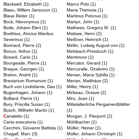
Blackwell, Elizabeth
(1)
Marco Polo
(1)
Blaeu, Willem Janszoon
(1)
Maria Theresia
(1)
Blaue Reiter
(1)
Martinus Polonus
(1)
Bock, Hieronymus
(1)
Martyn, John
(1)
Bode, Johann Elert
(1)
Mathews, Gregory M.
(1)
Boethius, Anicius Manlius
Matisse, Henri
(2)
Severinus
(1)
Meißner, Heinrich
(1)
Bonnard, Pierre
(2)
Mellin, Ludwig August von
(1)
Bonus, Arthur
(1)
Melsbach-Preisbuch
(1)
Bossoli, Carlo
(1)
Mentmore
(1)
Bourgeade, Pierre
(1)
Mercator, Gerard
(1)
Braque, Georges
(1)
Mercuralie, Giralomo
(1)
Breton, André
(1)
Merian, Maria Sybilla
(1)
Breviarium Romanum
(1)
Merian, Matthäus
(2)
Buch von Lindisfarne, Das
(1)
Miller, Henry
(1)
Bugenhagen, Johann
(1)
Mirbeau, Octave
(2)
Bulliard, Pierre
(1)
Miro, Joan
(1)
Bury, Priscilla Susan
(1)
Mittelalterliche Pergamentblätter
Busch, Wilhelm Martin
(1)
(1)
C
analetto
(1)
Morgan, J. Pierpont
(2)
Carta executoria
(1)
Mühlbacher
(1)
Cecchini, Giovanni Battista
(1)
Müller, Heiner
(1)
Chagall, Marc
(3)
Müller, Johann Christoph
(1)