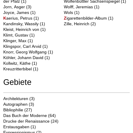
der Pfalz
(1)
Wolfenbüttler Sachsenspiegel
(1)
Jorn, Asger
(3)
Wolff, Jeremias
(1)
Joyce, James
(1)
Wols
(1)
K
aerius, Petrus
(1)
Z
igarettenbilder-Album
(1)
Kandinsky, Wassily
(1)
Zille, Heinrich
(2)
Kleist, Heinrich von
(1)
Klimt, Gustav
(1)
Klinger, Max
(1)
Klingspor, Carl Arvid
(1)
Knorr, Georg Wolfgang
(1)
Köhler, Johann David
(1)
Kollwitz, Käthe
(1)
Kreuzritterbibel
(1)
Gebiete
Architekturen
(3)
Autographen
(3)
Bibliophilie
(27)
Das Buch der Moderne
(64)
Drucke der Renaissance
(24)
Erstausgaben
(1)
Expressionismus
(2)