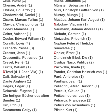
Char, René
(1)
Müller, Johannes
(1)
Chenier, André
(1)
Münster, Sebastian
(1)
Chillida, Eduardo
(1)
Murr, Christoph Gottlieb von
(1)
Chodowiecki, Daniel
(1)
Murray, Mungo
(1)
Cicero, Marcus Tullius
(1)
Musäus, Johann Karl August
(1)
Clavius, Christophorus
(1)
N
abokov, Vladimir
(1)
Codex Manesse
(1)
Naumann, Johann Andreas
(1)
Coiter, Volcher
(1)
Niebuhr, Carsten
(1)
Cooke, Edward William
(1)
Nietzsche, Friedrich
(1)
Corinth, Lovis
(4)
Nuptiae Pelei et Thetidos
Cranach-Presse
(3)
renovatae
(1)
Crasset, Jean
(1)
O
ppler, Ernst
(1)
Crescentiis, Petrus de
(1)
Ottheinrich-Bibel, Die
(1)
Crevel, René
(1)
Ovidius Naso, Publius
(2)
Curtis, William
(1)
P
acovská, Kveta
(1)
D
'Ivori (d. i. Joan Vila)
(1)
Pander, Christian Heinrich von
(1)
Dalí, Salvador
(4)
Paré, Ambroise
(1)
Dante Alighieri
(1)
Paulhan, Jean
(1)
Degas, Edgar
(1)
Pellegrini, Alfred Heinrich
(1)
Delacroix, Eugene
(1)
Perrault, Claude
(1)
Die heiligen Bücher des alten
Petites heures, Les
(1)
Bundes
(1)
Petrarca, Francesco
(1)
Dix, Otto
(1)
Petrus von Rosenheim
(1)
Documenta Geigy
(1)
Pfister, Kurt
(1)