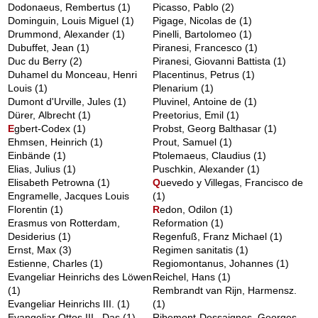
Dodonaeus, Rembertus
(1)
Picasso, Pablo
(2)
Dominguin, Louis Miguel
(1)
Pigage, Nicolas de
(1)
Drummond, Alexander
(1)
Pinelli, Bartolomeo
(1)
Dubuffet, Jean
(1)
Piranesi, Francesco
(1)
Duc du Berry
(2)
Piranesi, Giovanni Battista
(1)
Duhamel du Monceau, Henri
Placentinus, Petrus
(1)
Louis
(1)
Plenarium
(1)
Dumont d'Urville, Jules
(1)
Pluvinel, Antoine de
(1)
Dürer, Albrecht
(1)
Preetorius, Emil
(1)
E
gbert-Codex
(1)
Probst, Georg Balthasar
(1)
Ehmsen, Heinrich
(1)
Prout, Samuel
(1)
Einbände
(1)
Ptolemaeus, Claudius
(1)
Elias, Julius
(1)
Puschkin, Alexander
(1)
Elisabeth Petrowna
(1)
Q
uevedo y Villegas, Francisco de
Engramelle, Jacques Louis
(1)
Florentin
(1)
R
edon, Odilon
(1)
Erasmus von Rotterdam,
Reformation
(1)
Desiderius
(1)
Regenfuß, Franz Michael
(1)
Ernst, Max
(3)
Regimen sanitatis
(1)
Estienne, Charles
(1)
Regiomontanus, Johannes
(1)
Evangeliar Heinrichs des Löwen
Reichel, Hans
(1)
(1)
Rembrandt van Rijn, Harmensz.
Evangeliar Heinrichs III.
(1)
(1)
Evangeliar Ottos III., Das
(1)
Ribemont-Dessaignes, Georges