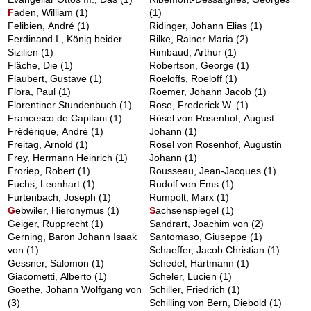
F
aden, William
(1)
(1)
Felibien, André
(1)
Ridinger, Johann Elias
(1)
Ferdinand I., König beider
Rilke, Rainer Maria
(2)
Sizilien
(1)
Rimbaud, Arthur
(1)
Fläche, Die
(1)
Robertson, George
(1)
Flaubert, Gustave
(1)
Roeloffs, Roeloff
(1)
Flora, Paul
(1)
Roemer, Johann Jacob
(1)
Florentiner Stundenbuch
(1)
Rose, Frederick W.
(1)
Francesco de Capitani
(1)
Rösel von Rosenhof, August
Frédérique, André
(1)
Johann
(1)
Freitag, Arnold
(1)
Rösel von Rosenhof, Augustin
Frey, Hermann Heinrich
(1)
Johann
(1)
Froriep, Robert
(1)
Rousseau, Jean-Jacques
(1)
Fuchs, Leonhart
(1)
Rudolf von Ems
(1)
Furtenbach, Joseph
(1)
Rumpolt, Marx
(1)
G
ebwiler, Hieronymus
(1)
S
achsenspiegel
(1)
Geiger, Rupprecht
(1)
Sandrart, Joachim von
(2)
Gerning, Baron Johann Isaak
Santomaso, Giuseppe
(1)
von
(1)
Schaeffer, Jacob Christian
(1)
Gessner, Salomon
(1)
Schedel, Hartmann
(1)
Giacometti, Alberto
(1)
Scheler, Lucien
(1)
Goethe, Johann Wolfgang von
Schiller, Friedrich
(1)
(3)
Schilling von Bern, Diebold
(1)