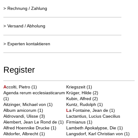
>
Rechnung / Zahlung
>
Versand / Abholung
>
Experten kontaktieren
Register
A
ccolti, Pietro
(1)
Kriegszeit
(1)
Agenda rerum ecclesiasticarum
Krüger, Hilde
(2)
(1)
Kubin, Alfred
(2)
Aitzinger, Michael von
(1)
Kuntz, Rudolph
(1)
Album amicorum
(1)
L
a Fontaine, Jean de
(1)
Aldrovandi, Ulisse
(3)
Lactantius, Lucius Caecilius
Alembert, Jean Le Rond de
(1)
Firmianus
(1)
Alfred Hoennike Drucke
(1)
Lambeth Apokalypse, Die
(1)
Altdorfer, Albrecht
(1)
Langsdorf, Karl Christian von
(1)