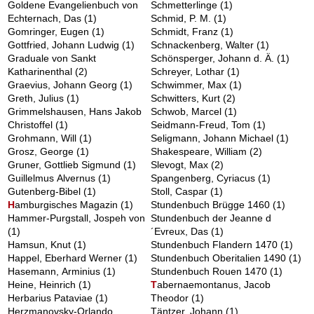
Goldene Evangelienbuch von
Schmetterlinge
(1)
Echternach, Das
(1)
Schmid, P. M.
(1)
Gomringer, Eugen
(1)
Schmidt, Franz
(1)
Gottfried, Johann Ludwig
(1)
Schnackenberg, Walter
(1)
Graduale von Sankt
Schönsperger, Johann d. Ä.
(1)
Katharinenthal
(2)
Schreyer, Lothar
(1)
Graevius, Johann Georg
(1)
Schwimmer, Max
(1)
Greth, Julius
(1)
Schwitters, Kurt
(2)
Grimmelshausen, Hans Jakob
Schwob, Marcel
(1)
Christoffel
(1)
Seidmann-Freud, Tom
(1)
Grohmann, Will
(1)
Seligmann, Johann Michael
(1)
Grosz, George
(1)
Shakespeare, William
(2)
Gruner, Gottlieb Sigmund
(1)
Slevogt, Max
(2)
Guillelmus Alvernus
(1)
Spangenberg, Cyriacus
(1)
Gutenberg-Bibel
(1)
Stoll, Caspar
(1)
H
amburgisches Magazin
(1)
Stundenbuch Brügge 1460
(1)
Hammer-Purgstall, Jospeh von
Stundenbuch der Jeanne d
(1)
´Evreux, Das
(1)
Hamsun, Knut
(1)
Stundenbuch Flandern 1470
(1)
Happel, Eberhard Werner
(1)
Stundenbuch Oberitalien 1490
(1)
Hasemann, Arminius
(1)
Stundenbuch Rouen 1470
(1)
Heine, Heinrich
(1)
T
abernaemontanus, Jacob
Herbarius Pataviae
(1)
Theodor
(1)
Herzmanovsky-Orlando,
Täntzer, Johann
(1)