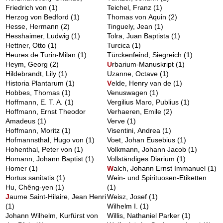
Friedrich von
(1)
Teichel, Franz
(1)
Herzog von Bedford
(1)
Thomas von Aquin
(2)
Hesse, Hermann
(2)
Tinguely, Jean
(1)
Hesshaimer, Ludwig
(1)
Tolra, Juan Baptista
(1)
Hettner, Otto
(1)
Turcica
(1)
Heures de Turin-Milan
(1)
Türckenfeind, Siegreich
(1)
Heym, Georg
(2)
U
rbarium-Manuskript
(1)
Hildebrandt, Lily
(1)
Uzanne, Octave
(1)
Historia Plantarum
(1)
V
elde, Henry van de
(1)
Hobbes, Thomas
(1)
Venuswagen
(1)
Hoffmann, E. T. A.
(1)
Vergilius Maro, Publius
(1)
Hoffmann, Ernst Theodor
Verhaeren, Emile
(2)
Amadeus
(1)
Verve
(1)
Hoffmann, Moritz
(1)
Visentini, Andrea
(1)
Hofmannsthal, Hugo von
(1)
Voet, Johan Eusebius
(1)
Hohenthal, Peter von
(1)
Volkmann, Johann Jacob
(1)
Homann, Johann Baptist
(1)
Vollständiges Diarium
(1)
Homer
(1)
W
alch, Johann Ernst Immanuel
(1)
Hortus sanitatis
(1)
Wein- und Spirituosen-Etiketten
Hu, Chêng-yen
(1)
(1)
J
aume Saint-Hilaire, Jean Henri
Weisz, Josef
(1)
(1)
Wilhelm I.
(1)
Johann Wilhelm, Kurfürst von
Willis, Nathaniel Parker
(1)