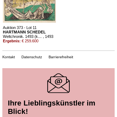
Auktion 373 - Lot 11
HARTMANN SCHEDEL
Weltchronik. 1493 (koloriert, dt. Ausgabe)
, 1493
Ergebnis:
€ 259.600
Kontakt
Datenschutz
Barrierefreiheit
Auktion 418 - Lot 12
Ihre Lieblingskünstler im
HARTMANN SCHEDEL
Weltchronik. 1493. Cincinnius-Exemplar.
, 1493
Blick!
Ergebnis:
€ 120.000