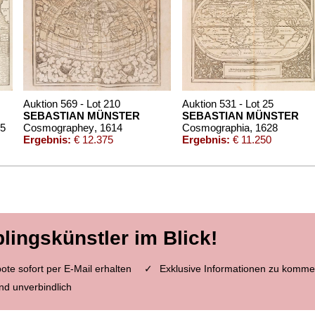
Auktion 569 - Lot 210
Auktion 531 - Lot 25
SEBASTIAN MÜNSTER
SEBASTIAN MÜNSTER
65
Cosmographey
, 1614
Cosmographia
, 1628
Ergebnis:
€ 12.375
Ergebnis:
€ 11.250
blingskünstler im Blick!
te sofort per E-Mail erhalten
Exklusive Informationen zu komme
nd unverbindlich
Auktion 491 - Lot 170
Auktion 464 - Lot
ER
SEBASTIAN MÜNSTER
SEBASTIAN MÜ