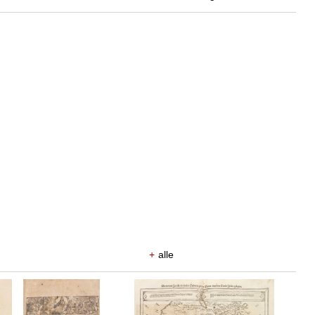
+
alle