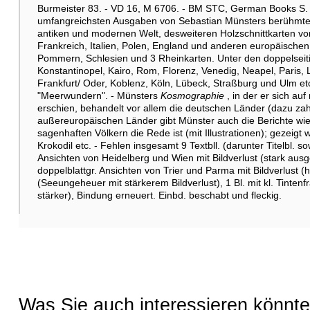
Burmeister 83. - VD 16, M 6706. - BM STC, German Books S. 6
umfangreichsten Ausgaben von Sebastian Münsters berühmt
antiken und modernen Welt, desweiteren Holzschnittkarten von
Frankreich, Italien, Polen, England und anderen europäisch
Pommern, Schlesien und 3 Rheinkarten. Unter den doppelseiti
Konstantinopel, Kairo, Rom, Florenz, Venedig, Neapel, Paris, 
Frankfurt/ Oder, Koblenz, Köln, Lübeck, Straßburg und Ulm e
"Meerwundern". - Münsters
Kosmographie
, in der er sich au
erschien, behandelt vor allem die deutschen Länder (dazu zahl
außereuropäischen Länder gibt Münster auch die Berichte wi
sagenhaften Völkern die Rede ist (mit Illustrationen); gezeigt
Krokodil etc. - Fehlen insgesamt 9 Textbll. (darunter Titelbl. sow
Ansichten von Heidelberg und Wien mit Bildverlust (stark ausge
doppelblattgr. Ansichten von Trier und Parma mit Bildverlust (h
(Seeungeheuer mit stärkerem Bildverlust), 1 Bl. mit kl. Tinten
stärker), Bindung erneuert. Einbd. beschabt und fleckig.
Was Sie auch interessieren könnte