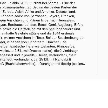
32. - Sabin 51395. - Nicht bei Adams. - Eine der
er
Kosmographie
. Zu Beginn die beiden Karten der
 Europa, Asien, Afrika und Amerika, Deutschland,
en Ländern sowie von Schwaben, Bayern, Franken,
gen Ansichten und Plänen finden sich Jerusalem,
Lyon, Bordeaux, London, Basel, Genf, Augsburg, Erfurt,
tc. sowie die Darstellung mit den Seeungeheuern und
f namhafte Gelehrte stützte und die 1544 erstmals
r. weitere Ansichten im Text). Bei der Beschreibung der
eder, in denen von Einhörnern, Drachen und
 werden exotische Tiere wie Elefanten, Rhinozeros,
ie letzte 2 Bll., mit Druckermarke), die 2 vierblattgr.
bessert und in jeweils 2 Teilen, verbunden), die 2
interlegt, verbunden), ca. 25 Bll. mit Randabriß
fraß (Buchstabenverlust). - Durchgehend fleckig (stellenw.