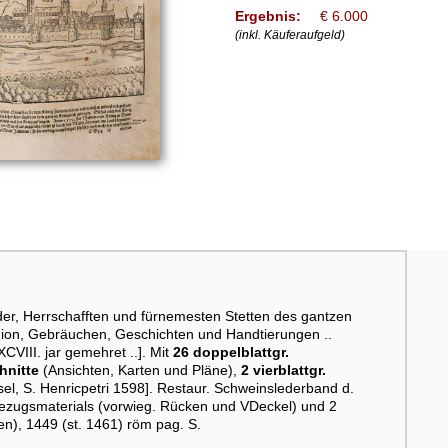
Ergebnis:
€ 6.000
(inkl. Käuferaufgeld)
er, Herrschafften und fürnemesten Stetten des gantzen
gion, Gebräuchen, Geschichten und Handtierungen ..
CVIII. jar gemehret ..]. Mit
26 doppelblattgr.
chnitte
(Ansichten, Karten und Pläne),
2 vierblattgr.
sel, S. Henricpetri 1598]. Restaur. Schweinslederband d.
Bezugsmaterials (vorwieg. Rücken und VDeckel) und 2
ten), 1449 (st. 1461) röm pag. S.