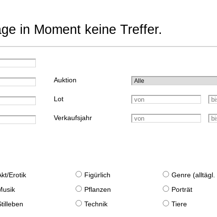
age in Moment keine Treffer.
Auktion
Lot
Verkaufsjahr
Akt/Erotik
Figürlich
Genre (alltägl
Musik
Pflanzen
Porträt
Stilleben
Technik
Tiere