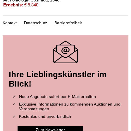
Ergebnis:
€ 9.840
Kontakt
Datenschutz
Barrierefreiheit
Auktion 373 - Lot 645
Ihre Lieblingskünstler im
J. GOTTFRIED
Newe Archontologia cosmica. 1638.
, 1638
Blick!
Ergebnis:
€ 9.600
Neue Angebote sofort per E-Mail erhalten
Exklusive Informationen zu kommenden Auktionen und
Veranstaltungen
Kostenlos und unverbindlich
Zum Newsletter