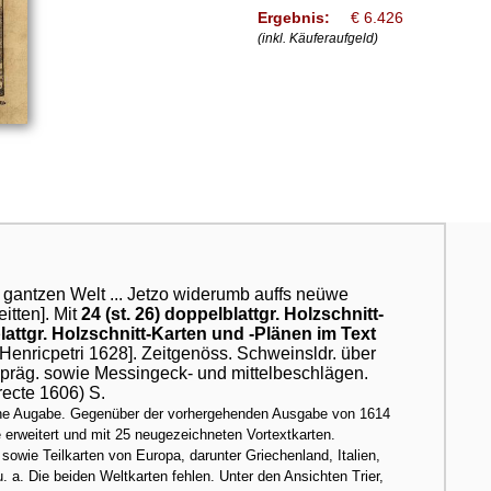
Ergebnis:
€ 6.426
(inkl. Käuferaufgeld)
gantzen Welt ... Jetzo widerumb auffs neüwe
itten]. Mit
24 (st. 26) doppelblattgr. Holzschnitt-
blattgr. Holzschnitt-Karten und -Plänen im Text
 Henricpetri 1628]. Zeitgenöss. Schweinsldr. über
npräg. sowie Messingeck- und mittelbeschlägen.
 recte 1606) S.
sche Augabe. Gegenüber der vorhergehenden Ausgabe von 1614
 erweitert und mit 25 neugezeichneten Vortextkarten.
sowie Teilkarten von Europa, darunter Griechenland, Italien,
 a. Die beiden Weltkarten fehlen. Unter den Ansichten Trier,