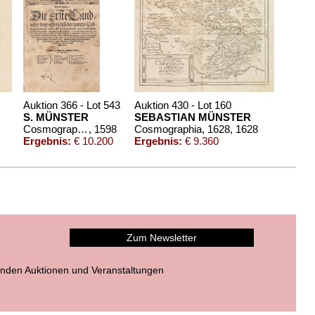
Auktion 366 - Lot 543
Auktion 430 - Lot 160
S. MÜNSTER
SEBASTIAN MÜNSTER
Cosmographey. Basel 1598.
, 1598
Cosmographia, 1628
, 1628
Ergebnis:
€ 10.200
Ergebnis:
€ 9.360
Zum Newsletter
nden Auktionen und Veranstaltungen
Auktion 556 - Lot 112
ER
SEBASTIAN MÜNSTER