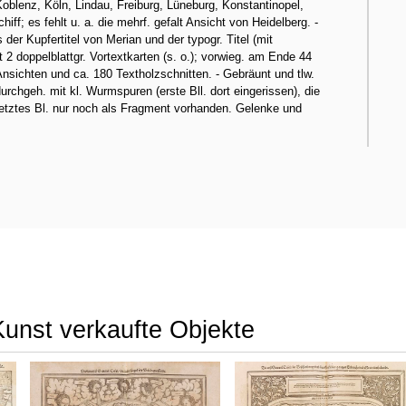
oblenz, Köln, Lindau, Freiburg, Lüneburg, Konstantinopel,
; es fehlt u. a. die mehrf. gefalt Ansicht von Heidelberg. -
er Kupfertitel von Merian und der typogr. Titel (mit
t 2 doppelblattgr. Vortextkarten (s. o.); vorwieg. am Ende 44
Ansichten und ca. 180 Textholzschnitten. - Gebräunt und tlw.
urchgeh. mit kl. Wurmspuren (erste Bll. dort eingerissen), die
lerletztes Bl. nur noch als Fragment vorhanden. Gelenke und
Kunst verkaufte Objekte