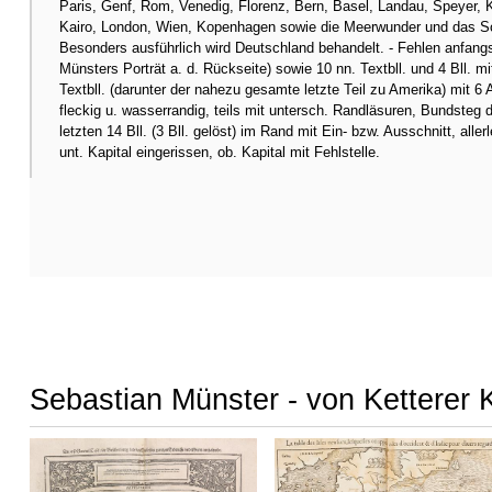
Paris, Genf, Rom, Venedig, Florenz, Bern, Basel, Landau, Speyer, K
Kairo, London, Wien, Kopenhagen sowie die Meerwunder und das Schiff
Besonders ausführlich wird Deutschland behandelt. - Fehlen anfangs d
Münsters Porträt a. d. Rückseite) sowie 10 nn. Textbll. und 4 Bll. mi
Textbll. (darunter der nahezu gesamte letzte Teil zu Amerika) mit 6 
fleckig u. wasserrandig, teils mit untersch. Randläsuren, Bundsteg d
letzten 14 Bll. (3 Bll. gelöst) im Rand mit Ein- bzw. Ausschnitt, al
unt. Kapital eingerissen, ob. Kapital mit Fehlstelle.
Sebastian Münster - von Ketterer 