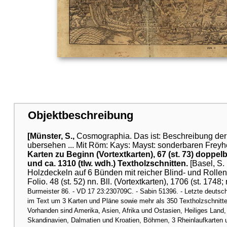
Objektbeschreibung
[Münster, S.,
Cosmographia. Das ist: Beschreibung der 
ubersehen ... Mit Röm: Kays: Mayst: sonderbaren Freyhe
Karten zu Beginn (Vortextkarten), 67 (st. 73) doppel
und ca. 1310 (tlw. wdh.) Textholzschnitten.
[Basel, S.
Holzdeckeln auf 6 Bünden mit reicher Blind- und Rolle
Folio. 48 (st. 52) nn. Bll. (Vortextkarten), 1706 (st. 1748;
Burmeister 86. - VD 17 23:230709C. - Sabin 51396. - Letzte deut
im Text um 3 Karten und Pläne sowie mehr als 350 Textholzschnitte
Vorhanden sind Amerika, Asien, Afrika und Ostasien, Heiliges Land, 
Skandinavien, Dalmatien und Kroatien, Böhmen, 3 Rheinlaufkarten u.