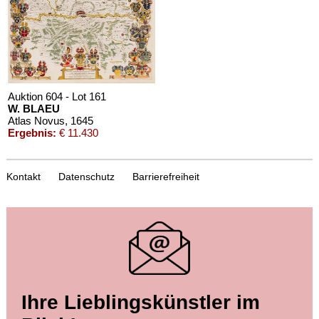
Auktion 604 - Lot 161
W. BLAEU
Atlas Novus
, 1645
Ergebnis:
€ 11.430
Kontakt
Datenschutz
Barrierefreiheit
Auktion 521 - Lot 194
Ihre Lieblingskünstler im
W. BLAEU
Theatrum orbis terrarum sive Atlas novus. Pars tertia
, 1640