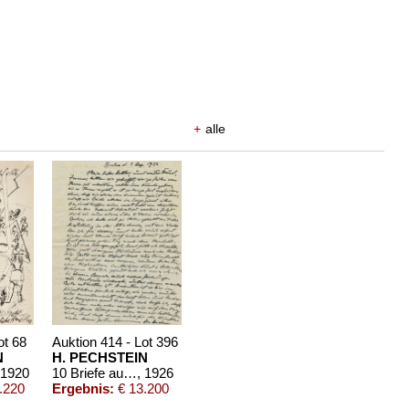
+
alle
ot 68
Auktion 414 - Lot 396
N
H. PECHSTEIN
 1920
10 Briefe aus den Jahren 1926-40.
, 1926
.220
Ergebnis:
€ 13.200