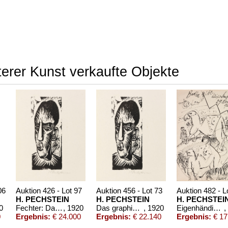
erer Kunst verkaufte Objekte
06
Auktion 426 - Lot 97
Auktion 456 - Lot 73
Auktion 482 - L
H. PECHSTEIN
H. PECHSTEIN
H. PECHSTEI
0
Fechter: Das graphische Werke Max Pechsteins.
, 1920
Das graphische Werk Max Pechsteins
, 1920
Eigenhändiger Brief mit Orig.-Zeichnung vom 29. Nov. 1920
,
0
Ergebnis:
€ 24.000
Ergebnis:
€ 22.140
Ergebnis:
€ 17