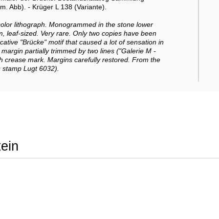
. Abb). - Krüger L 138 (Variante).
. color lithograph. Monogrammed in the stone lower
m, leaf-sized. Very rare. Only two copies have been
cative "Brücke" motif that caused a lot of sensation in
 margin partially trimmed by two lines ("Galerie M -
ith crease mark. Margins carefully restored. From the
s stamp Lugt 6032).
ein