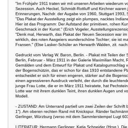
"Im Frühjahr 1911 traten wir mit unseren Arbeiten wiederum vo
Sezession. Auch Heckel, Schmidt-Rottluff und Kirchner waren je
Erinnerungen, Nachdr. der Augabe von 1960, Stuttgart 1993, S
"Das Plakat der Ausstellung zeigt ein plumpes, nacktes Indian
Hier ist das Programm: Der Aufstand der primitiven, rohen Kunst
Geschmack in der Kunst." (Erich Vogeler, Ausstellungsrezensio
"Denk mal, Herwarth, das Plakat der Neuen Secession war im Ca
wirklich, des roten Aasgeiers wunderschöne Tochter; sie ist ma
Fransen." (Else Lasker-Schüler an Herwarth Walden, zit. nach:
Gedruckt vom Verlag W. Baron, Berlin. - Plakat mit Teilen der S
Berlin, Februar - März 1911 in der Galerie Maximilian Macht, 
Gemälden und dem Entwurf für Plakat und Katalogumschlag vert
der Bogenschützin, das er schon für das 1910 entstandene Pl
entscheidet er sich für einen engeren, stärker auf die Bogensc
einen agressiveren Ausdruck verleiht, der durch die leuchtende
junge Frau Lotte, die er im März 1911 heiratete, hat Pechstei
Lotte war mit ihrem dunklen Teint, ihren dunklen Augen und v
Modell.
- ZUSTAND: Am Unterrand partiell um zwei Zeilen der Schrift b
1"). Am oberen rechten Rand mit Knickspur. Ränder fachmä
Gerlinger, Würzburg (verso mit dem Sammlerstempel Lugt 60
LITERATUR: Hermann Gerlinger, Katja Schneider (Hrsg.), Di