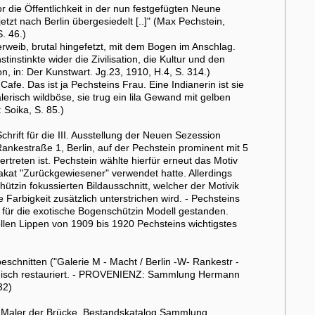
r die Öffentlichkeit in der nun festgefügten Neune
tzt nach Berlin übergesiedelt [..]" (Max Pechstein,
. 46.)
erweib, brutal hingefetzt, mit dem Bogen im Anschlag.
instinkte wider die Zivilisation, die Kultur und den
n, in: Der Kunstwart. Jg.23, 1910, H.4, S. 314.)
fe. Das ist ja Pechsteins Frau. Eine Indianerin ist sie
lerisch wildböse, sie trug ein lila Gewand mit gelben
 Soika, S. 85.)
chrift für die III. Ausstellung der Neuen Sezession
Rankestraße 1, Berlin, auf der Pechstein prominent mit 5
reten ist. Pechstein wählte hierfür erneut das Motiv
akat "Zurückgewiesener" verwendet hatte. Allerdings
hützin fokussierten Bildausschnitt, welcher der Motivik
 Farbigkeit zusätzlich unterstrichen wird. - Pechsteins
n für die exotische Bogenschützin Modell gestanden.
ollen Lippen von 1909 bis 1920 Pechsteins wichtigstes
eschnitten ("Galerie M - Macht / Berlin -W- Rankestr -
nnisch restauriert. - PROVENIENZ: Sammlung Hermann
32)
e Maler der Brücke. Bestandskatalog Sammlung