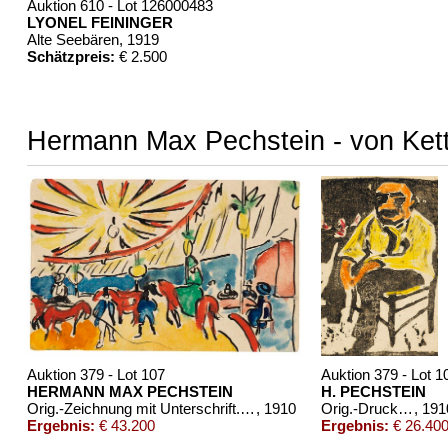
Auktion 610 - Lot 126000483
LYONEL FEININGER
Alte Seebären
, 1919
Schätzpreis:
€ 2.500
Hermann Max Pechstein - von Kett
Auktion 379 - Lot 107
Auktion 379 - Lot 1
HERMANN MAX PECHSTEIN
H. PECHSTEIN
Orig.-Zeichnung mit Unterschrift. 1910
, 1910
Orig.-Druck mit Unterschriften von Kirchner, Heckel und Pechstein. 1910
, 191
Ergebnis:
€ 43.200
Ergebnis:
€ 26.40