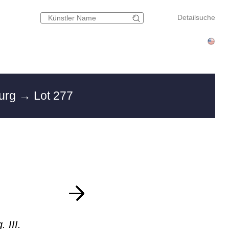
Detailsuche
burg
→ Lot 277
 III.