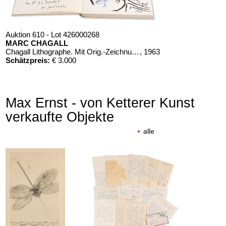
Auktion 610 - Lot 426000268
MARC CHAGALL
Chagall Lithographe. Mit Orig.-Zeichnung von Chagall
, 1963
Schätzpreis:
€ 3.000
Max Ernst - von Ketterer Kunst
verkaufte Objekte
+
alle
Auktion 610 - Lot 426000315
MARC CHAGALL
Le Coq rouge
, 1957
Schätzpreis:
€ 1.800