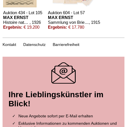
Auktion 434 - Lot 105
Auktion 604 - Lot 57
MAX ERNST
MAX ERNST
Histoire naturelle
, 1926
Sammlung von Briefen und Postkarten
, 1915
Ergebnis:
€ 19.200
Ergebnis:
€ 17.780
Kontakt
Datenschutz
Barrierefreiheit
Auktion 610 - Lot 426000372
HERMANN MAX PECHSTEIN
Reisebilder
, 1919
Schätzpreis:
€ 1.600
Auktion 426 - Lot 128
Auktion 516 - Lot 81
Ihre Lieblingskünstler im
MAX ERNST
MAX ERNST
Mappe mit 8 Bll.: Dorothea Tanning. Oiseaux en Péril.
, 1975
Festin
, 1974
Blick!
Ergebnis:
€ 15.000
Ergebnis:
€ 5.750
Neue Angebote sofort per E-Mail erhalten
Exklusive Informationen zu kommenden Auktionen und
Auktion 610 - Lot 426000322
Auktion 610 - Lot 426000326