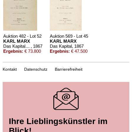
Auktion 482 - Lot 52
Auktion 569 - Lot 45
KARL MARX
KARL MARX
Das Kapital. Band 1
, 1867
Das Kapital
, 1867
Ergebnis:
€ 73.800
Ergebnis:
€ 47.500
Kontakt
Datenschutz
Barrierefreiheit
Auktion 499 - Lot 57
Auktion 414 - Lot 318
Ihre Lieblingskünstler im
KARL MARX
KARL MARX
Das Kapital. Mit eigh. Widmung
, 1872
Herr Vogt. 1860.
, 1860
Blick!