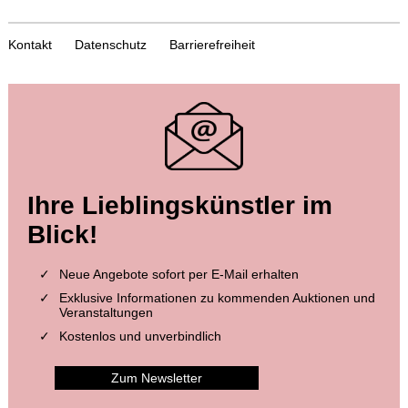
Kontakt
Datenschutz
Barrierefreiheit
Auktion 379 - Lot 106
Auktion 456 - Lot 73
Ihre Lieblingskünstler im
H. PECHSTEIN
H. PECHSTEIN
Orig.-Druck mit Unterschriften von Kirchner, Heckel und Pechstein. 1910
, 1910
Das graphische Werk Max Pechsteins
, 1920
Blick!
Ergebnis:
€ 26.400
Ergebnis:
€ 22.140
Neue Angebote sofort per E-Mail erhalten
Exklusive Informationen zu kommenden Auktionen und
Veranstaltungen
Kostenlos und unverbindlich
Zum Newsletter