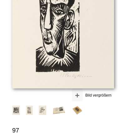
+
Bild vergrößern
97