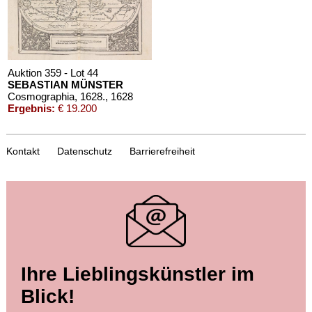
Auktion 359 - Lot 44
SEBASTIAN MÜNSTER
Cosmographia, 1628.
, 1628
Ergebnis:
€ 19.200
Kontakt
Datenschutz
Barrierefreiheit
Auktion 559 - Lot 254
Ihre Lieblingskünstler im
SEBASTIAN MÜNSTER
Cosmographie universelle
, 1565
Blick!
Ergebnis:
€ 12.500