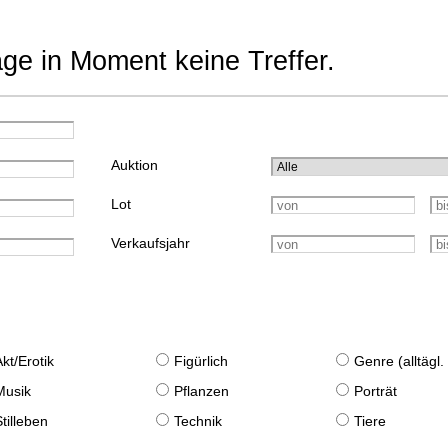
age in Moment keine Treffer.
Auktion
Lot
Verkaufsjahr
Akt/Erotik
Figürlich
Genre (alltägl
Musik
Pflanzen
Porträt
Stilleben
Technik
Tiere