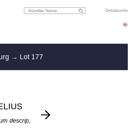
Detailsuche
urg
→ Lot 177
ELIUS
num descrip
,