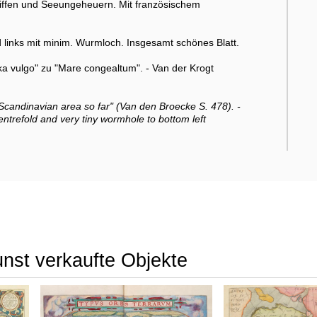
hiffen und Seeungeheuern. Mit französischem
d links mit minim. Wurmloch. Insgesamt schönes Blatt.
a vulgo" zu "Mare congealtum". - Van der Krogt
Scandinavian area so far" (Van den Broecke S. 478). -
entrefold and very tiny wormhole to bottom left
unst verkaufte Objekte