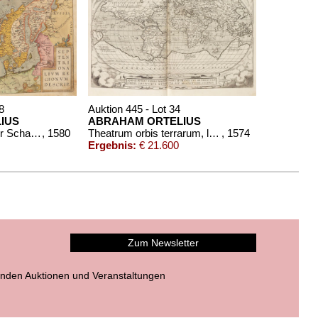
8
Auktion 445 - Lot 34
IUS
ABRAHAM ORTELIUS
Atlas: Theatrum oder Schawbuech. Dt. Ausgabe. 1580/84
, 1580
Theatrum orbis terrarum, latein. Ausgabe 1574.
, 1574
Ergebnis:
€ 21.600
Zum Newsletter
nden Auktionen und Veranstaltungen
n 305 - Lot 812
HAM ORTELIUS