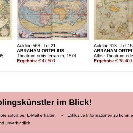
Auktion 569 - Lot 21
Auktion 418 - Lot 15
ABRAHAM ORTELIUS
ABRAHAM ORTEL
95
Theatrum orbis terrarum
, 1574
Ergebnis:
€ 47.500
Ergebnis:
€ 38.400
blingskünstler im Blick!
te sofort per E-Mail erhalten
Exklusive Informationen zu komme
nd unverbindlich
1
Auktion 604 - Lot 186
Auktio
IUS
ABRAHAM ORTELIUS
ABRA