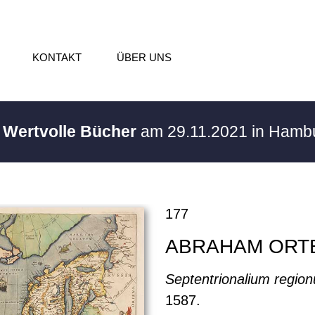
KONTAKT
ÜBER UNS
/ Wertvolle Bücher
am 29.11.2021 in Hamb
177
ABRAHAM ORT
Septentrionalium regio
1587.