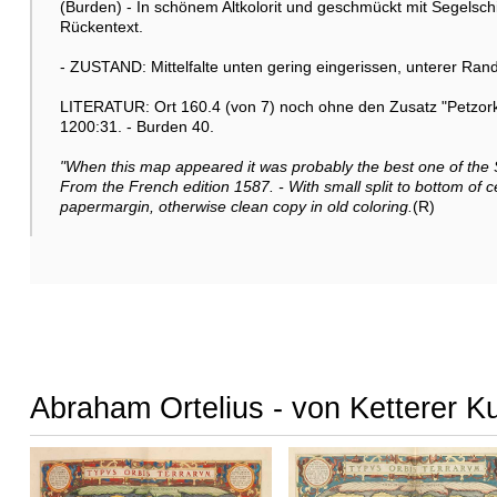
(Burden) - In schönem Altkolorit und geschmückt mit Segelsc
Rückentext.
- ZUSTAND: Mittelfalte unten gering eingerissen, unterer Ran
LITERATUR: Ort 160.4 (von 7) noch ohne den Zusatz "Petzork
1200:31. - Burden 40.
"When this map appeared it was probably the best one of the 
From the French edition 1587. - With small split to bottom of c
papermargin, otherwise clean copy in old coloring.
(R)
Abraham Ortelius - von Ketterer K