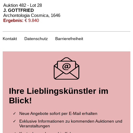
Auktion 482 - Lot 28
J. GOTTFRIED
Archontologia Cosmica
, 1646
Ergebnis:
€ 9.840
Kontakt
Datenschutz
Barrierefreiheit
Auktion 373 - Lot 645
Ihre Lieblingskünstler im
J. GOTTFRIED
Newe Archontologia cosmica. 1638.
, 1638
Blick!
Ergebnis:
€ 9.600
Neue Angebote sofort per E-Mail erhalten
Exklusive Informationen zu kommenden Auktionen und
Veranstaltungen