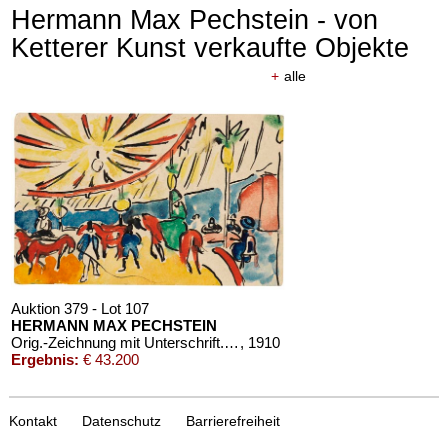
Hermann Max Pechstein - von
Ketterer Kunst verkaufte Objekte
+
alle
Auktion 610 - Lot 426000325
Auktion 610 - Lot 426000324
J. GOETHE
OSCAR WILDE
Faust
, 1924
Salomé
, 1930
Schätzpreis:
€ 1.500
Schätzpreis:
€ 1.000
Auktion 379 - Lot 107
HERMANN MAX PECHSTEIN
Orig.-Zeichnung mit Unterschrift. 1910
, 1910
Ergebnis:
€ 43.200
Kontakt
Datenschutz
Barrierefreiheit