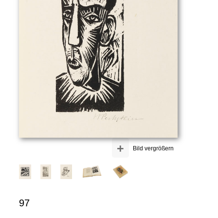
+
Bild vergrößern
97