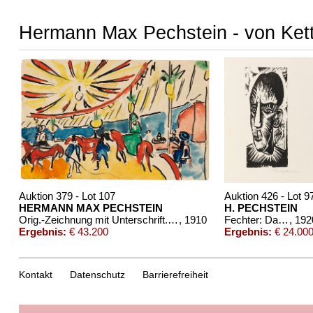
Hermann Max Pechstein - von Kett
Auktion 379 - Lot 107
Auktion 426 - Lot 9
HERMANN MAX PECHSTEIN
H. PECHSTEIN
Orig.-Zeichnung mit Unterschrift. 1910
, 1910
Fechter: Das graphische Werke Max Pechsteins.
, 192
Ergebnis:
€ 43.200
Ergebnis:
€ 24.00
Kontakt
Datenschutz
Barrierefreiheit