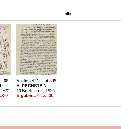
+
alle
ot 68
Auktion 414 - Lot 396
N
H. PECHSTEIN
 1920
10 Briefe aus den Jahren 1926-40.
, 1926
.220
Ergebnis:
€ 13.200