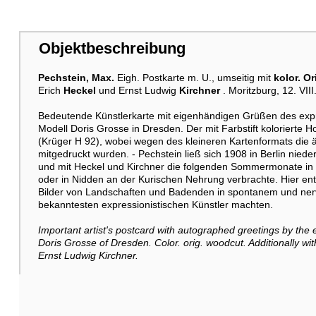
Objektbeschreibung
Pechstein, Max.
Eigh. Postkarte m. U., umseitig mit
kolor. Or
Erich
Heckel
und Ernst Ludwig
Kirchner
. Moritzburg, 12. VII
Bedeutende Künstlerkarte mit eigenhändigen Grüßen des expre
Modell Doris Grosse in Dresden. Der mit Farbstift kolorierte H
(Krüger H 92), wobei wegen des kleineren Kartenformats die ä
mitgedruckt wurden. - Pechstein ließ sich 1908 in Berlin nied
und mit Heckel und Kirchner die folgenden Sommermonate in
oder in Nidden an der Kurischen Nehrung verbrachte. Hier ents
Bilder von Landschaften und Badenden in spontanem und nerv
bekanntesten expressionistischen Künstler machten.
Important artist's postcard with autographed greetings by the 
Doris Grosse of Dresden. C
olor. orig. woodcut. Additionally 
Ernst Ludwig Kirchner.