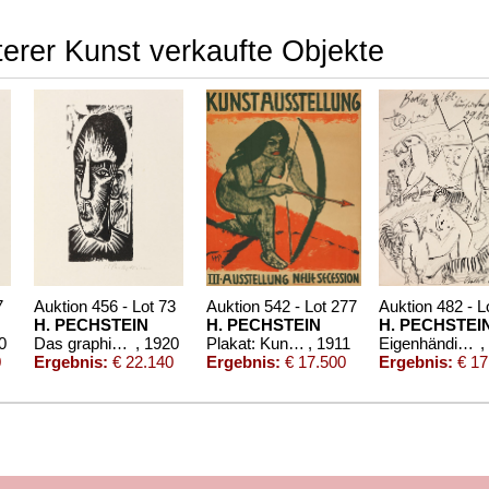
erer Kunst verkaufte Objekte
7
Auktion 456 - Lot 73
Auktion 542 - Lot 277
Auktion 482 - L
H. PECHSTEIN
H. PECHSTEIN
H. PECHSTEI
0
Das graphische Werk Max Pechsteins
, 1920
Plakat: Kunstausstellung. III. Ausstellung Neue Secession
, 1911
Eigenhändiger Brief mit Orig.-Zeichnung vom 29. Nov. 1920
,
0
Ergebnis:
€ 22.140
Ergebnis:
€ 17.500
Ergebnis:
€ 17