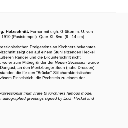
ig.-Holzschnitt.
Ferner mit eigh. Grüßen m. U. von
I. 1910 (Poststempel). Quer-Kl.-8vo. (9 : 14 cm).
ssionistischen Dreigestirns an Kirchners bekanntes
olzschnitt zeigt den auf einem Stuhl sitzenden Heckel
ußeren Ränder und die Bildunterschrift nicht
er, wo er zum Mitbegründer der
Neuen Sezession
wurde
 Dangast, an den Moritzburger Seen (nahe Dresden)
tanden die für den "Brücke"-Stil charakteristischen
ösem Pinselstrich, die Pechstein zu einem der
expressionist triumvirate to Kirchners famous model
with autographed greetings signed by Erich Heckel and