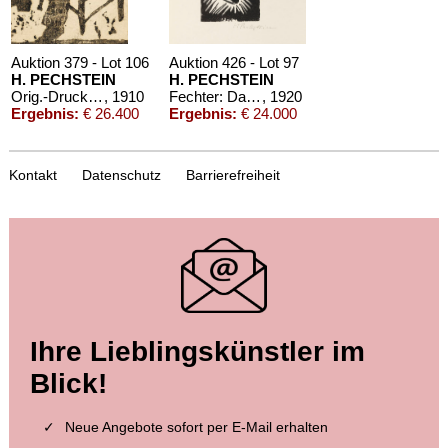
Auktion 379 - Lot 106
Auktion 426 - Lot 97
H. PECHSTEIN
H. PECHSTEIN
Orig.-Druck mit Unterschriften von Kirchner, Heckel und Pechstein. 1910
, 1910
Fechter: Das graphische Werke Max Pechsteins.
, 1920
Ergebnis:
€ 26.400
Ergebnis:
€ 24.000
Kontakt
Datenschutz
Barrierefreiheit
Auktion 456 - Lot 73
Auktion 542 - Lot 277
Ihre Lieblingskünstler im
H. PECHSTEIN
H. PECHSTEIN
Das graphische Werk Max Pechsteins
, 1920
Plakat: Kunstausstellung. III. Ausstellung Neue Secession
, 1911
Blick!
Ergebnis:
€ 22.140
Ergebnis:
€ 17.500
Neue Angebote sofort per E-Mail erhalten