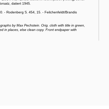
satz, datiert 1945.
. - Rodenberg S. 454, 15. - Feilchenfeldt/Brandis
raphs by Max Pechstein. Orig. cloth with title in green,
oxed in places, else clean copy. Front endpaper with