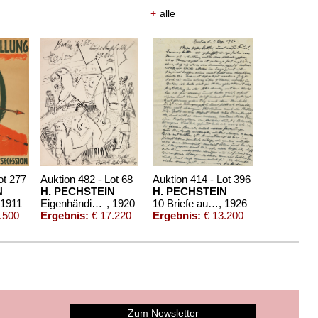
+
alle
ot 277
Auktion 482 - Lot 68
Auktion 414 - Lot 396
N
H. PECHSTEIN
H. PECHSTEIN
 1911
Eigenhändiger Brief mit Orig.-Zeichnung vom 29. Nov. 1920
, 1920
10 Briefe aus den Jahren 1926-40.
, 1926
.500
Ergebnis:
€ 17.220
Ergebnis:
€ 13.200
Zum Newsletter