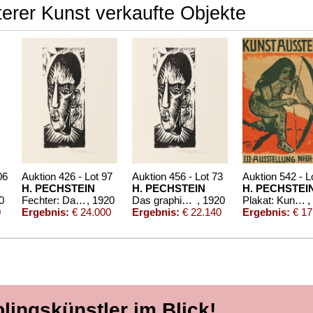
erer Kunst verkaufte Objekte
06
Auktion 426 - Lot 97
Auktion 456 - Lot 73
Auktion 542 - L
H. PECHSTEIN
H. PECHSTEIN
H. PECHSTEI
0
Fechter: Das graphische Werke Max Pechsteins.
, 1920
Das graphische Werk Max Pechsteins
, 1920
Plakat: Kunstausstellung. III. Ausstellung Neue Secession
,
0
Ergebnis:
€ 24.000
Ergebnis:
€ 22.140
Ergebnis:
€ 17
blingskünstler im Blick!