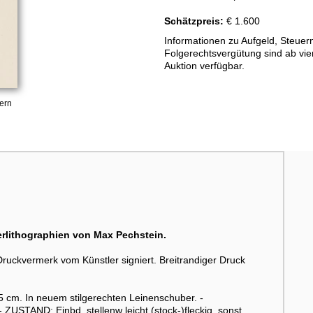
Schätzpreis:
€ 1.600
Informationen zu Aufgeld, Steuer
Folgerechtsvergütung sind ab vi
Auktion verfügbar.
ern
erlithographien von Max Pechstein.
ruckvermerk vom Künstler signiert. Breitrandiger Druck
,5 cm. In neuem stilgerechten Leinenschuber. -
ZUSTAND: Einbd. stellenw leicht (stock-)fleckig, sonst