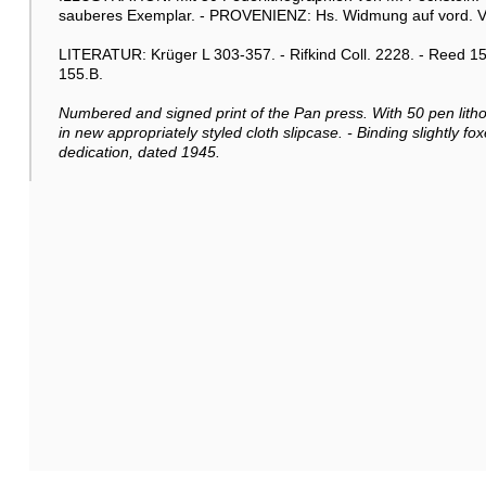
sauberes Exemplar. - PROVENIENZ: Hs. Widmung auf vord. Vor
LITERATUR: Krüger L 303-357. - Rifkind Coll. 2228. - Reed 150
155.B.
Numbered and signed print of the Pan press. With 50 pen lithog
in new appropriately styled cloth slipcase. - Binding slightly f
dedication, dated 1945.