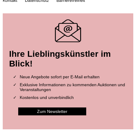
Kontakt
Datenschutz
Barrierefreiheit
Auktion 434 - Lot 54
Auktion 414 - Lot 318
Ihre Lieblingskünstler im
KARL MARX
KARL MARX
Gesammelte Aufsätze. 1851
, 1851
Herr Vogt. 1860.
, 1860
Blick!
Ergebnis:
€ 12.600
Ergebnis:
€ 4.200
Neue Angebote sofort per E-Mail erhalten
Exklusive Informationen zu kommenden Auktionen und
Veranstaltungen
Kostenlos und unverbindlich
Zum Newsletter
Auktion 411 - Lot 433