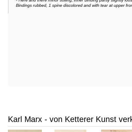
- Here and there minor soiling, inner binding partly slightly 
Bindings rubbed, 1 spine discolored and with tear at upper front
Karl Marx - von Ketterer Kunst ver