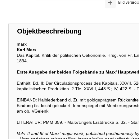
+
Bild vergröß
Objektbeschreibung
marx
Karl Marx
Das Kapital. Kritik der politischen Oekonomie. Hrsg. von Fr. E
1894.
Erste Ausgabe der beiden Folgebände zu Marx' Hauptwer
Enthält: Bd. II: Der Circulationsprocess des Kapitals. XXVII, 5
kapitalistischen Produktion. 2 Tle. XXVIII, 448 S.; IV, 422 S. 
EINBAND: Halblederband d. Zt. mit goldgeprägtem Rückentitel.
Bindung tls. leicht gelockert, Innenspiegel mit Montierungsres
am ob. VGelenk.
LITERATUR: PMM 359. - Marx/Engels Erstdrucke S. 32. - Sta
Vols. II and III of Marx' major work, published posthumously by F.