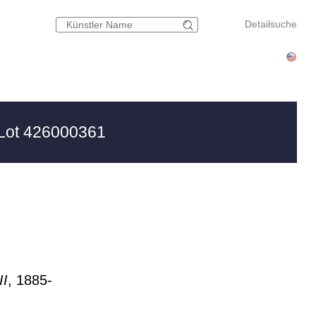
Detailsuche
Lot 426000361
II
, 1885-