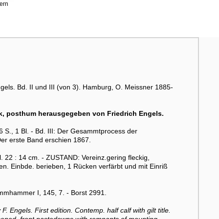
ern
ngels. Bd. II und III (von 3). Hamburg, O. Meissner 1885-
k, posthum herausgegeben von Friedrich Engels.
26 S., 1 Bl. - Bd. III: Der Gesammtprocess der
- Der erste Band erschien 1867.
 22 : 14 cm. - ZUSTAND: Vereinz.gering fleckig,
ten. Einbde. berieben, 1 Rücken verfärbt und mit Einriß
mmhammer I, 145, 7. - Borst 2991.
 Engels. First edition. Contemp. half calf with gilt title.