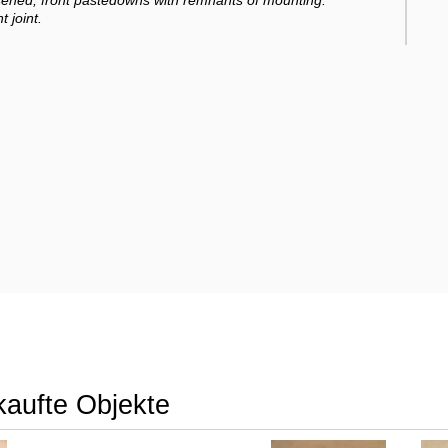
loosened, front pastedowns with remnants of mounting.
 joint.
kaufte Objekte