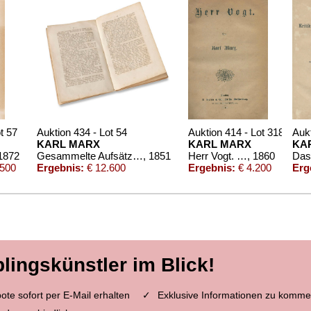
t 57
Auktion 434 - Lot 54
Auktion 414 - Lot 318
Aukt
KARL MARX
KARL MARX
KA
 1872
Gesammelte Aufsätze. 1851
, 1851
Herr Vogt. 1860.
, 1860
.500
Ergebnis:
€ 12.600
Ergebnis:
€ 4.200
Erg
blingskünstler im Blick!
te sofort per E-Mail erhalten
Exklusive Informationen zu komme