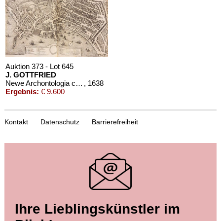
Auktion 373 - Lot 645
J. GOTTFRIED
Newe Archontologia cosmica. 1638.
, 1638
Ergebnis:
€ 9.600
Kontakt
Datenschutz
Barrierefreiheit
Auktion 542 - Lot 183
Ihre Lieblingskünstler im
J. GOTTFRIED
Neuwe Archontologia cosmica
, 1638