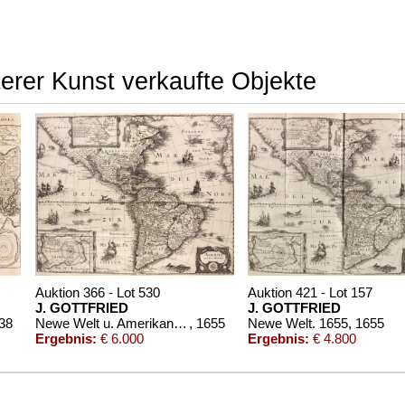
terer Kunst verkaufte Objekte
Auktion 366 - Lot 530
Auktion 421 - Lot 157
J. GOTTFRIED
J. GOTTFRIED
638
Newe Welt u. Amerikanischen Historien. 1655
, 1655
Newe Welt. 1655
, 1655
Ergebnis:
€ 6.000
Ergebnis:
€ 4.800