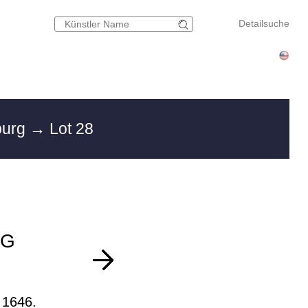
Detailsuche
burg
→ Lot 28
IG
 1646.