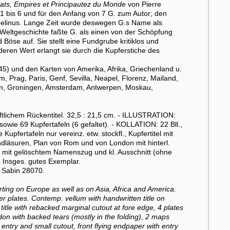
ats, Empires et Principautez du Monde
von Pierre
e 1 bis 6 und für den Anfang von 7 G. zum Autor; den
belinus. Lange Zeit wurde deswegen G.s Name als
 Weltgeschichte faßte G. als einen von der Schöpfung
öse auf. Sie stellt eine Fundgrube kritiklos und
deren Wert erlangt sie durch die Kupferstiche des
345) und den Karten von Amerika, Afrika, Griechenland u.
m, Prag, Paris, Genf, Sevilla, Neapel, Florenz, Mailand,
en, Groningen, Amsterdam, Antwerpen, Moskau,
lichem Rückentitel. 32,5 : 21,5 cm. - ILLUSTRATION:
sowie 69 Kupfertafeln (6 gefaltet). - KOLLATION: 22 Bll.,
Kupfertafeln nur vereinz. etw. stockfl., Kupfertitel mit
andläsuren, Plan von Rom und von London mit hinterl.
Titel mit gelöschtem Namenszug und kl. Ausschnitt (ohne
d. Insges. gutes Exemplar.
d Sabin 28070.
ng on Europe as well as on Asia, Africa and America.
per plates. Contemp. vellum with handwritten title on
 title with rebacked marginal cutout at fore edge, 4 plates
n with backed tears (mostly in the folding), 2 maps
s entry and small cutout, front flying endpaper with entry