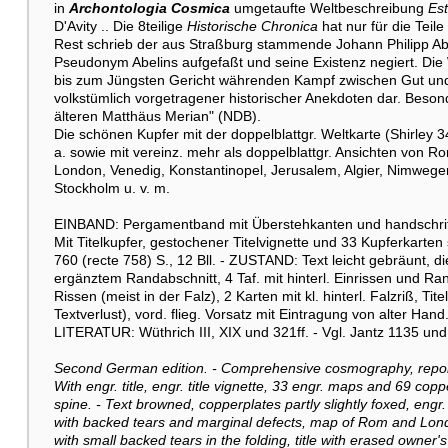
in
Archontologia Cosmica
umgetaufte Weltbeschreibung
Est
D'Avity .. Die 8teilige
Historische Chronica
hat nur für die Teil
Rest schrieb der aus Straßburg stammende Johann Philipp A
Pseudonym Abelins aufgefaßt und seine Existenz negiert. Die
bis zum Jüngsten Gericht währenden Kampf zwischen Gut und B
volkstümlich vorgetragener historischer Anekdoten dar. Beson
älteren Matthäus Merian" (NDB).
Die schönen Kupfer mit der doppelblattgr. Weltkarte (Shirley 
a. sowie mit vereinz. mehr als doppelblattgr. Ansichten von Ro
London, Venedig, Konstantinopel, Jerusalem, Algier, Nimweg
Stockholm u. v. m.
EINBAND: Pergamentband mit Überstehkanten und handschrift
Mit Titelkupfer, gestochener Titelvignette und 33 Kupferkarten 
760 (recte 758) S., 12 Bll. - ZUSTAND: Text leicht gebräunt, die 
ergänztem Randabschnitt, 4 Taf. mit hinterl. Einrissen und R
Rissen (meist in der Falz), 2 Karten mit kl. hinterl. Falzriß, 
Textverlust), vord. flieg. Vorsatz mit Eintragung von alter Han
LITERATUR: Wüthrich III, XIX und 321ff. - Vgl. Jantz 1135 un
Second German edition. - Comprehensive cosmography, reporti
With engr. title, engr. title vignette, 33 engr. maps and 69 cop
spine. - Text browned, copperplates partly slightly foxed, engr.
with backed tears and marginal defects, map of Rom and Londo
with small backed tears in the folding, title with erased owner'