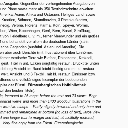
sche Ausgabe. Gegenüber der vorhergehenden Ausgabe von
nd Pläne sowie mehr als 350 Textholzschnitte erweitert.
merika, Asien, Afrika und Ostasien, Heiliges Land, sowie
nd Kroatien, Böhmen, Skandinavien, 3 Rheinlaufkarten,
Venedig, Verona, Florenz, Parma, Köln, Speyer, Worms,
abon, Wien, Kopenhagen, Genf, Bern, Basel, Straßburg,
ht von Heidelberg u. v. m., ferner Meerwunder und ein großes
 und behandelt vor allem die deutschen Länder (zahlr.
ische Gegenden (ausführl. Asien und Amerika). Die
n aber auch Berichte (mit Illustrationen) über Einhörner,
rner exotische Tiere wie Elefant, Rhinozeros, Krokodil,
gest. Titel in unt. Ecken sorgfältig restaur., Drucktitel unten
idelberg-Ansicht im Rand leicht fleckig und mit kl. restaur.
weit. Ansicht und 3 Textbll. mit kl. restaur. Einrissen bzw.
altenes und vollständiges Exemplar der bedeutenden
lar der Fürstl. Fürstenbergischen Hofbibliothek
uf den beiden Titeln).
a, incrased to 26 maps before the text and 73 views. Engr.
oodcut views and more than 1400 woodcut illustrations in the
with two clasps. - Partly slightly browned and only here and
e trimmed and remargined at bottom (no loss of text), large view
one longer tear to margin and fold, all skillfully restored,
s. Very fine copy from the Fürstl. Fürstenbergische