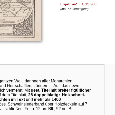
Ergebnis:
€ 19.200
(inkl. Käuferaufgeld)
antzen Welt, darinnen aller Monarchien,
nd Herrschafften, Ländern ... Auff das newe
ich vermehrt. Mit
gest. Titel mit breiter figürlicher
 dem Titelblatt,
26 doppelblattgr. Holzschnitt-
chten im Text
und
mehr als 1400
nöss. Schweinslederband über Holzdeckeln auf 7
schließen. Folio. 12 nn. Bll., 52 nn. Bll.