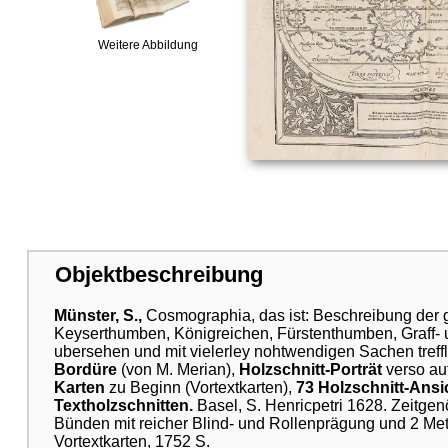
Weitere Abbildung
Objektbeschreibung
Münster, S.,
Cosmographia, das ist: Beschreibung der g
Keyserthumben, Königreichen, Fürstenthumben, Graff- u
ubersehen und mit vielerley nohtwendigen Sachen treffl
Bordüre
(von M. Merian),
Holzschnitt-Porträt
verso auf
Karten
zu Beginn (Vortextkarten),
73 Holzschnitt-Ansi
Textholzschnitten.
Basel, S. Henricpetri 1628. Zeitge
Bünden mit reicher Blind- und Rollenprägung und 2 Metall
Vortextkarten, 1752 S.