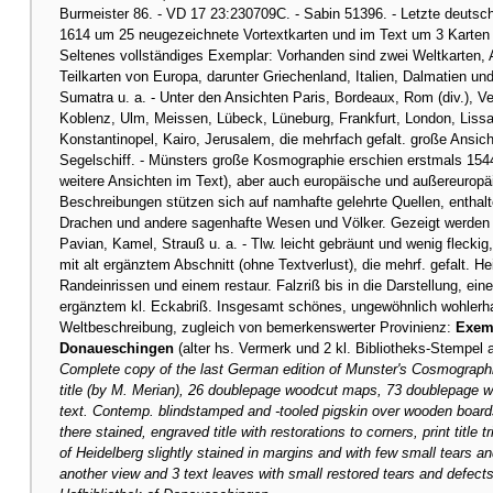
Burmeister 86. - VD 17 23:230709C. - Sabin 51396. - Letzte deut
1614 um 25 neugezeichnete Vortextkarten und im Text um 3 Karten u
Seltenes vollständiges Exemplar: Vorhanden sind zwei Weltkarten, A
Teilkarten von Europa, darunter Griechenland, Italien, Dalmatien u
Sumatra u. a. - Unter den Ansichten Paris, Bordeaux, Rom (div.), 
Koblenz, Ulm, Meissen, Lübeck, Lüneburg, Frankfurt, London, Liss
Konstantinopel, Kairo, Jerusalem, die mehrfach gefalt. große Ansic
Segelschiff. - Münsters große Kosmographie erschien erstmals 1544
weitere Ansichten im Text), aber auch europäische und außereuropä
Beschreibungen stützen sich auf namhafte gelehrte Quellen, enthalte
Drachen und andere sagenhafte Wesen und Völker. Gezeigt werden fe
Pavian, Kamel, Strauß u. a. - Tlw. leicht gebräunt und wenig fleckig, 
mit alt ergänztem Abschnitt (ohne Textverlust), die mehrf. gefalt. He
Randeinrissen und einem restaur. Falzriß bis in die Darstellung, eine 
ergänztem kl. Eckabriß. Insgesamt schönes, ungewöhnlich wohlerh
Weltbeschreibung, zugleich von bemerkenswerter Provinienz:
Exemp
Donaueschingen
(alter hs. Vermerk und 2 kl. Bibliotheks-Stempel a
Complete copy of the last German edition of Munster's Cosmographi
title (by M. Merian), 26 doublepage woodcut maps, 73 doublepage w
text. Contemp. blindstamped and -tooled pigskin over wooden boards 
there stained, engraved title with restorations to corners, print titl
of Heidelberg slightly stained in margins and with few small tears and 
another view and 3 text leaves with small restored tears and defect