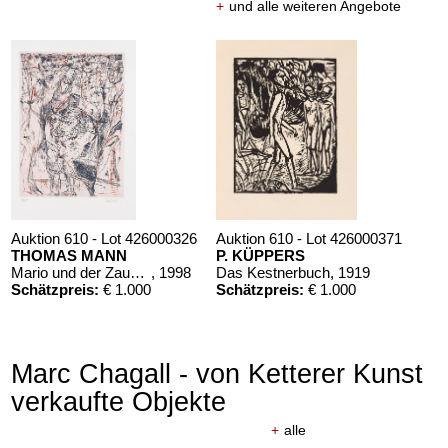
+
und alle weiteren Angebote
Auktion 610 - Lot 426000315
MARC CHAGALL
Le Coq rouge
, 1957
Schätzpreis:
€ 1.800
Auktion 610 - Lot 426000326
Auktion 610 - Lot 426000371
THOMAS MANN
P. KÜPPERS
Mario und der Zauberer
, 1998
Das Kestnerbuch
, 1919
Schätzpreis:
€ 1.000
Schätzpreis:
€ 1.000
Marc Chagall - von Ketterer Kunst
Auktion 610 - Lot 426000322
verkaufte Objekte
MARC CHAGALL
Chagall Lithographe. Bde. 1-3
, 1960
+
alle
Schätzpreis:
€ 1.000